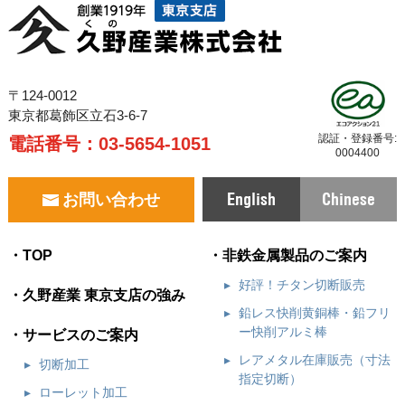
〒124-0012
東京都葛飾区立石3-6-7
認証・登録番号:
電話番号：
03-5654-1051
0004400
English
Chinese
お問い合わせ
TOP
非鉄金属製品のご案内
好評！チタン切断販売
久野産業 東京支店の強み
鉛レス快削黄銅棒・鉛フリ
ー快削アルミ棒
サービスのご案内
レアメタル在庫販売（寸法
切断加工
指定切断）
ローレット加工