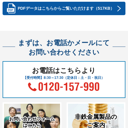
PDFデータはこちらから
ご覧いただけます（517KB）
チタン2種
TB340丸棒（ピーリング）
JIS H4650
2
チタン2種
TB340丸棒（ピーリング）
JIS H4650
2
まずは、お電話かメールにて
チタン2種
TB340丸棒（ピーリング）
JIS H4650
2
お問い合わせください
チタン2種
TB340丸棒（ピーリング）
JIS H4650
2
お電話はこちらより
チタン2種
TB340丸棒（ピーリング）
JIS H4650
3
【受付時間】8:30～17:30（定休日：土・日・祝日）
0120-157-990
チタン2種
TB340丸棒（ピーリング）
JIS H4650
3
チタン2種
TB340丸棒（ピーリング）
JIS H4650
3
非鉄金属製品の
チタン2種
TB340丸棒（ピーリング）
JIS H4650
4
お問い合わせフォーム
ご案内
はこちら