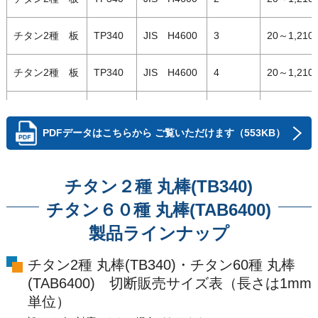
チタン2種 板
TP340
JIS H4600
3
20～1,210
チタン2種 板
TP340
JIS H4600
4
20～1,210
チタン2種 板
TP340
JIS H4600
5
20～1,210
PDFデータはこちらから
ご覧いただけます（553KB）
チタン2種 板
TP340
JIS H4600
6
20～1,210
チタン２種 丸棒(TB340)
チタン2種 板
TP340
JIS H4600
8
20～1,210
チタン６０種 丸棒(TAB6400)
チタン2種 板
TP340
JIS H4600
10
20～1,210
製品ラインナップ
チタン2種 板
TP340
JIS H4600
12
20～1,210
チタン2種 丸棒(TB340)・チタン60種 丸棒
(TAB6400) 切断販売サイズ表（長さは1mm
チタン2種 板
TP340
JIS H4600
15
20～1,210
単位）