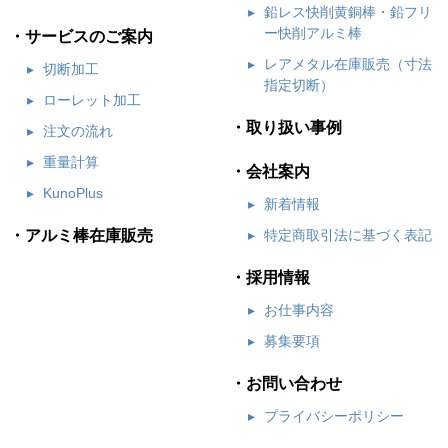
鉛レス快削黄銅棒・鉛フリ
ー快削アルミ棒
サービスのご案内
チタン2種
TB340丸棒（ピーリング）
JIS H4650
8
レアメタル在庫販売（寸法
切断加工
指定切断）
チタン2種
TB340丸棒（ピーリング）
JIS H4650
9
ローレット加工
取り扱い事例
注文の流れ
チタン2種
TB340丸棒（ピーリング）
JIS H4650
9
重量計算
会社案内
チタン2種
TF340丸棒（鍛造）
JIS H4650
1
KunoPlus
新着情報
アルミ棒在庫販売
特定商取引法に基づく表記
チタン2種
TF340丸棒（鍛造）
JIS H4650
1
採用情報
チタン2種
TF340丸棒（鍛造）
JIS H4650
1
お仕事内容
募集要項
チタン2種
TF340丸棒（鍛造）
JIS H4650
1
お問い合わせ
チタン2種
TF340丸棒（鍛造）
JIS H4650
1
プライバシーポリシー