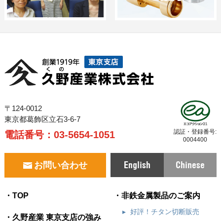
チタン2種
TB340丸棒（ピーリング）
JIS H4650
4
チタン2種
TB340丸棒（ピーリング）
JIS H4650
4
チタン2種
TB340丸棒（ピーリング）
JIS H4650
5
チタン2種
TB340丸棒（ピーリング）
JIS H4650
5
〒124-0012
チタン2種
TB340丸棒（ピーリング）
JIS H4650
6
東京都葛飾区立石3-6-7
認証・登録番号:
電話番号：
03-5654-1051
チタン2種
TB340丸棒（ピーリング）
JIS H4650
6
0004400
チタン2種
TB340丸棒（ピーリング）
JIS H4650
7
English
Chinese
お問い合わせ
チタン2種
TB340丸棒（ピーリング）
JIS H4650
7
TOP
非鉄金属製品のご案内
好評！チタン切断販売
チタン2種
TB340丸棒（ピーリング）
JIS H4650
8
久野産業 東京支店の強み