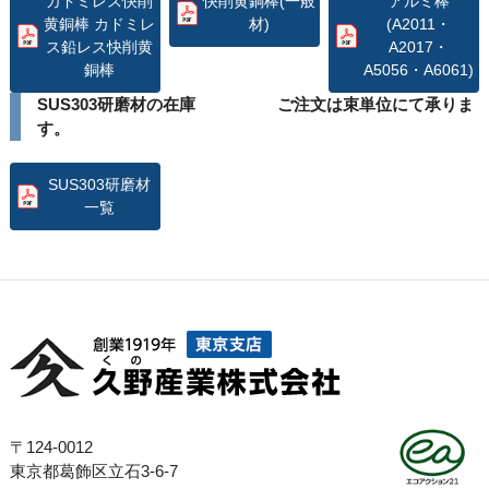
カドミレス快削
快削黄銅棒(一般
アルミ棒
黄銅棒 カドミレ
材)
(A2011・
ス鉛レス快削黄
A2017・
銅棒
A5056・A6061)
SUS303研磨材の在庫 ご注文は束単位にて承りま
す。
SUS303研磨材
一覧
〒124-0012
東京都葛飾区立石3-6-7