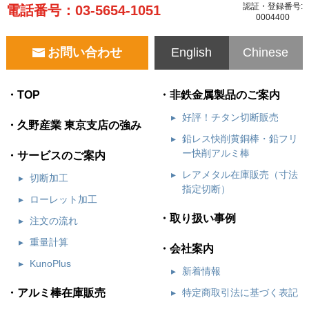
認証・登録番号:
電話番号：
03-5654-1051
0004400
お問い合わせ
English
Chinese
TOP
非鉄金属製品のご案内
好評！チタン切断販売
久野産業 東京支店の強み
鉛レス快削黄銅棒・鉛フリ
ー快削アルミ棒
サービスのご案内
レアメタル在庫販売（寸法
切断加工
指定切断）
ローレット加工
取り扱い事例
注文の流れ
重量計算
会社案内
KunoPlus
新着情報
アルミ棒在庫販売
特定商取引法に基づく表記