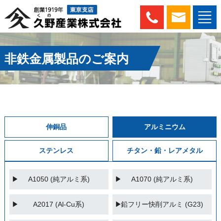
非鉄金属製品のご案内
伸銅品
アルミニウム
ステンレス
チタン・鉛・レアメタル
A1050 (純アルミ系)
A1070 (純アルミ系)
A2017 (Al-Cu系)
鉛フリー快削アルミ (G23)