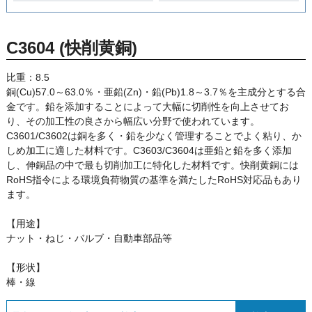
C3604 (快削黄銅)
比重：8.5
銅(Cu)57.0～63.0％・亜鉛(Zn)・鉛(Pb)1.8～3.7％を主成分とする合
金です。鉛を添加することによって大幅に切削性を向上させてお
り、その加工性の良さから幅広い分野で使われています。
C3601/C3602は銅を多く・鉛を少なく管理することでよく粘り、か
しめ加工に適した材料です。C3603/C3604は亜鉛と鉛を多く添加
し、伸銅品の中で最も切削加工に特化した材料です。快削黄銅には
RoHS指令による環境負荷物質の基準を満たしたRoHS対応品もあり
ます。
【用途】
ナット・ねじ・バルブ・自動車部品等
【形状】
棒・線