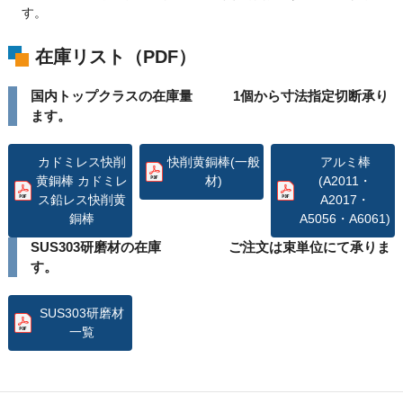
す。
在庫リスト（PDF）
国内トップクラスの在庫量 1個から寸法指定切断承り
ます。
カドミレス快削
快削黄銅棒(一般
アルミ棒
黄銅棒 カドミレ
材)
(A2011・
ス鉛レス快削黄
A2017・
銅棒
A5056・A6061)
SUS303研磨材の在庫 ご注文は束単位にて承りま
す。
SUS303研磨材
一覧