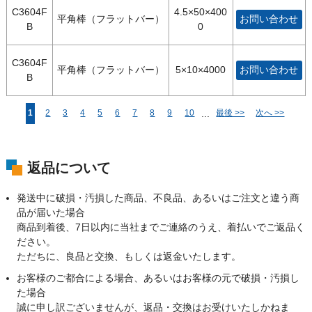
C3604F
4.5×50×400
平角棒（フラットバー）
お問い合わせ
B
0
C3604F
平角棒（フラットバー）
5×10×4000
お問い合わせ
B
...
1
2
3
4
5
6
7
8
9
10
最後 >>
次へ >>
返品について
発送中に破損・汚損した商品、不良品、あるいはご注文と違う商
品が届いた場合
商品到着後、7日以内に当社までご連絡のうえ、着払いでご返品く
ださい。
ただちに、良品と交換、もしくは返金いたします。
お客様のご都合による場合、あるいはお客様の元で破損・汚損し
た場合
誠に申し訳ございませんが、返品・交換はお受けいたしかねま