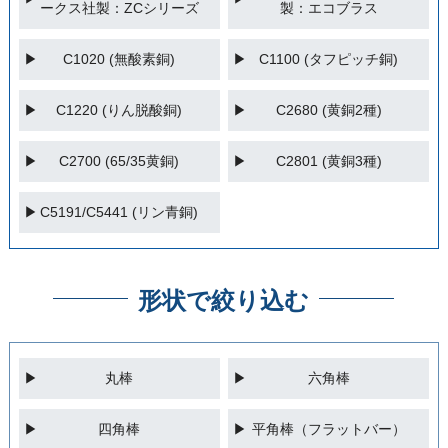
ークス社製：ZCシリーズ
製：エコブラス
C1020 (無酸素銅)
C1100 (タフピッチ銅)
C1220 (りん脱酸銅)
C2680 (黄銅2種)
C2700 (65/35黄銅)
C2801 (黄銅3種)
C5191/C5441 (リン青銅)
形状で絞り込む
丸棒
六角棒
四角棒
平角棒（フラットバー）